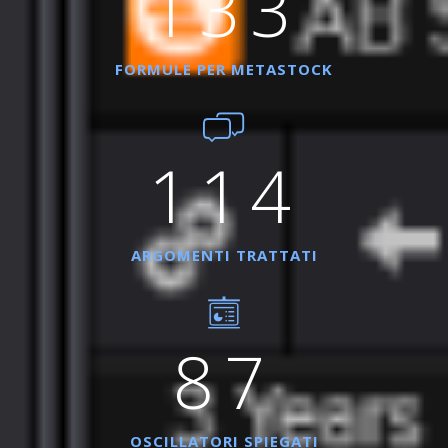
133
FORMULE PER METASTOCK
114
ARGOMENTI TRATTATI
87
OSCILLATORI SPIEGATI