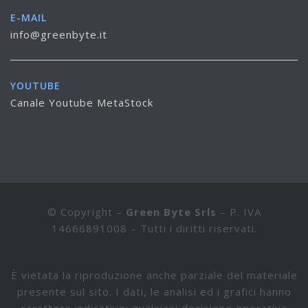
E-MAIL
info@greenbyte.it
YOUTUBE
Canale Youtube MetaStock
© Copyright –
Green Byte Srls
– P. IVA
14666891008 – Tutti i diritti riservati.
È vietata la riproduzione anche parziale del materiale
presente sul sito. I dati, le analisi ed i grafici hanno
carattere indicativo; qualsiasi decisione operativa